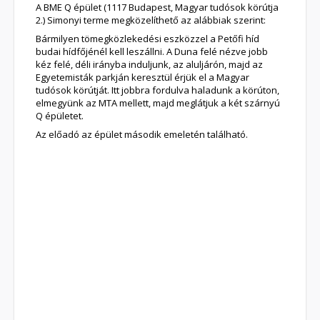
A BME Q épület (1117 Budapest, Magyar tudósok körútja
2.) Simonyi terme megközelíthető az alábbiak szerint:
Bármilyen tömegközlekedési eszközzel a Petőfi híd
budai hídfőjénél kell leszállni. A Duna felé nézve jobb
kéz felé, déli irányba induljunk, az aluljárón, majd az
Egyetemisták parkján keresztül érjük el a Magyar
tudósok körútját. Itt jobbra fordulva haladunk a körúton,
elmegyünk az MTA mellett, majd meglátjuk a két szárnyú
Q épületet.
Az előadó az épület második emeletén található.