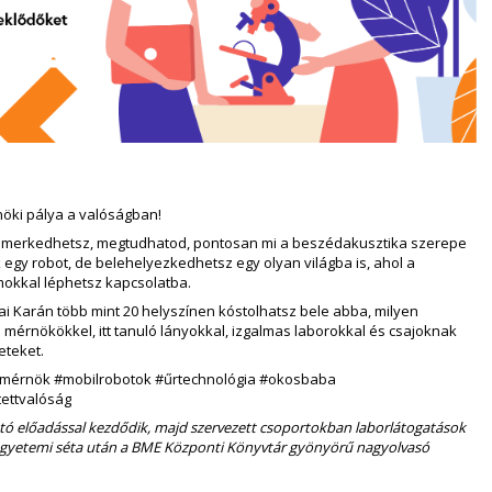
rnöki pálya a valóságban!
 ismerkedhetsz, megtudhatod, pontosan mi a beszédakusztika szerepe
egy robot, de belehelyezkedhetsz egy olyan világba is, ahol a
mokkal léphetsz kapcsolatba.
i Karán több mint 20 helyszínen kóstolhatsz bele abba, milyen
i mérnökökkel, itt tanuló lányokkal, izgalmas laborokkal és csajoknak
eteket.
mérnök #mobilrobotok #űrtechnológia #okosbaba
tettvalóság
ató előadással kezdődik, majd szervezett csoportokban laborlátogatások
 egyetemi séta után a BME Központi Könyvtár gyönyörű nagyolvasó