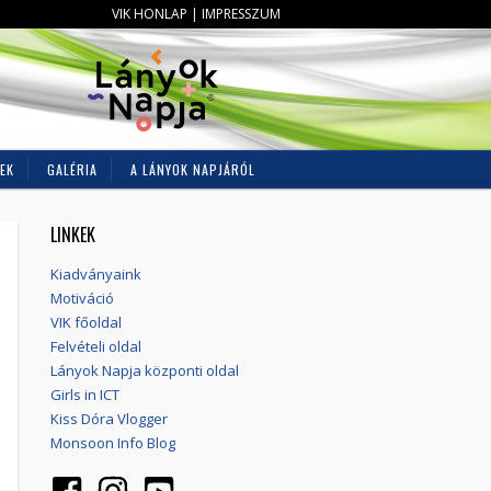
VIK HONLAP
|
IMPRESSZUM
EK
GALÉRIA
A LÁNYOK NAPJÁRÓL
LINKEK
Kiadványaink
Motiváció
VIK főoldal
Felvételi oldal
Lányok Napja központi oldal
Girls in ICT
Kiss Dóra Vlogger
Monsoon Info Blog