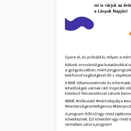
Gyere el, és próbáld ki, milyen a mé
Nálunk orvosbiológiai kutatásokkal
a gyógyászatban, miért pingpongozik 
telefonod segítségével 3D-s objektu
A BME Villamosmérnöki és Informatika
lehetőségek várnak rád. Inspiráló nő
kötelező felszereléssel várunk benn
#BME #nőikutató #mérnökipálya #eü
#mesterségesintelligencia #kiterjesz
A program 9:00-tól egy rövid tájékozt
következnek. Ezt követően egy rövid
termében zárul a program!